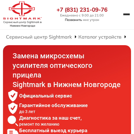
+7 (831) 231-09-76
Ежедневно с 9:00 до 21:00
Позвонить
мне утром
Сервисный центр Sightmark
в
Нижнем Новгороде
Сервисный центр Sightmark
Каталог устройств
Ре
Замена микросхемы
усилителя оптического
прицела
Sightmark в Нижнем Новгороде
Официальный сервис
Гарантийное обслуживание
до 3 лет
Диагностика за наш счет,
ремонт по желанию
Бесплатный выезд курьера