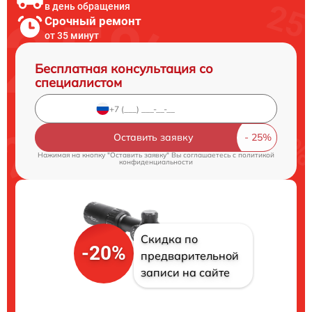
в день обращения
Срочный ремонт
от 35 минут
Бесплатная консультация со
специалистом
Оставить заявку
Нажимая на кнопку "Оставить заявку" Вы соглашаетесь c
политикой
конфиденциальности
Скидка по
-20%
предварительной
записи на сайте