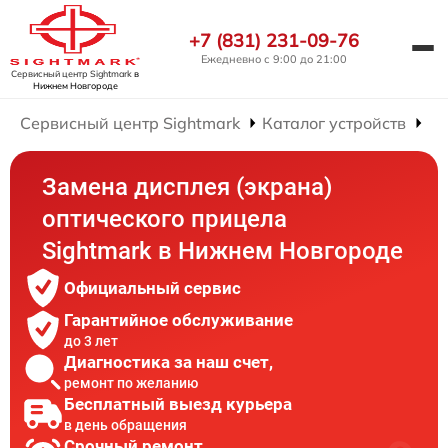
+7 (831) 231-09-76
Ежедневно с 9:00 до 21:00
Сервисный центр Sightmark
в
Нижнем Новгороде
Сервисный центр Sightmark
Каталог устройств
Ре
Замена дисплея (экрана)
оптического прицела
Sightmark в Нижнем Новгороде
Официальный сервис
Гарантийное обслуживание
до 3 лет
Диагностика за наш счет,
ремонт по желанию
Бесплатный выезд курьера
в день обращения
Срочный ремонт