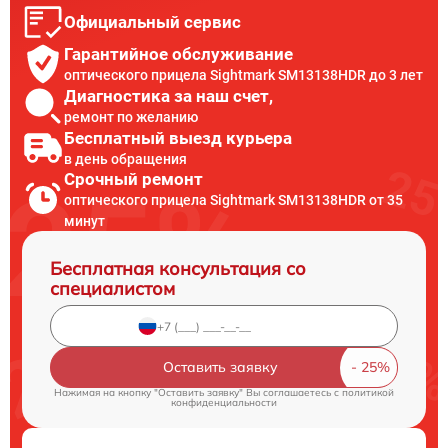
Официальный сервис
Гарантийное обслуживание
оптического прицела Sightmark SM13138HDR до 3 лет
Диагностика за наш счет,
ремонт по желанию
Бесплатный выезд курьера
в день обращения
Срочный ремонт
оптического прицела Sightmark SM13138HDR от 35
минут
Бесплатная консультация со
специалистом
Оставить заявку
Нажимая на кнопку "Оставить заявку" Вы соглашаетесь c
политикой
конфиденциальности