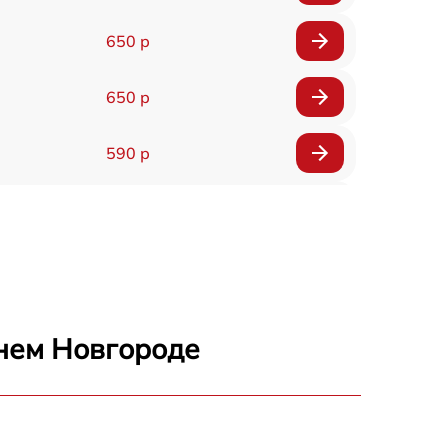
650 р
650 р
590 р
750 р
1100 р
1000 р
нем Новгороде
590 р
650 р