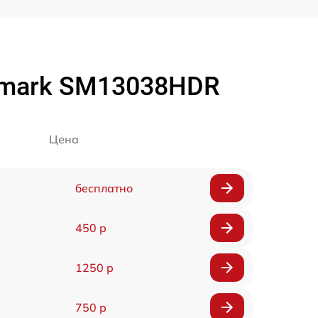
tmark SM13038HDR
Цена
бесплатно
450 р
1250 р
750 р