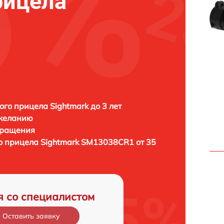
рицела
ого прицела Sightmark до 3 лет
 желанию
бращения
о прицела
Sightmark SM13038CR1 от 35
я со специалистом
Оставить заявку