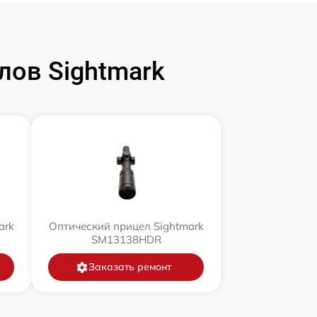
ов Sightmark
ark
Оптический прицел Sightmark
SM13138HDR
Заказать ремонт