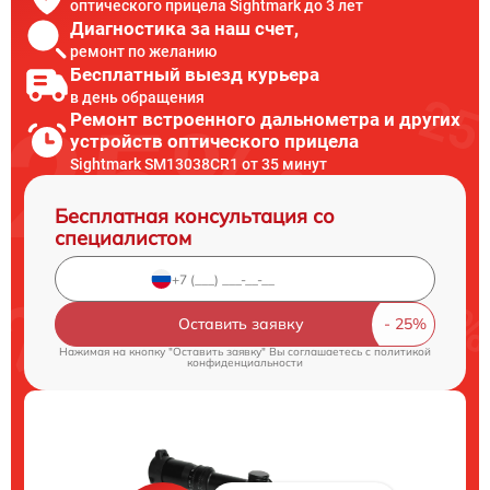
оптического прицела Sightmark до 3 лет
Диагностика за наш счет,
ремонт по желанию
Бесплатный выезд курьера
в день обращения
Ремонт встроенного дальнометра и других
устройств оптического прицела
Sightmark SM13038CR1 от 35 минут
Бесплатная консультация со
специалистом
Оставить заявку
Нажимая на кнопку "Оставить заявку" Вы соглашаетесь c
политикой
конфиденциальности