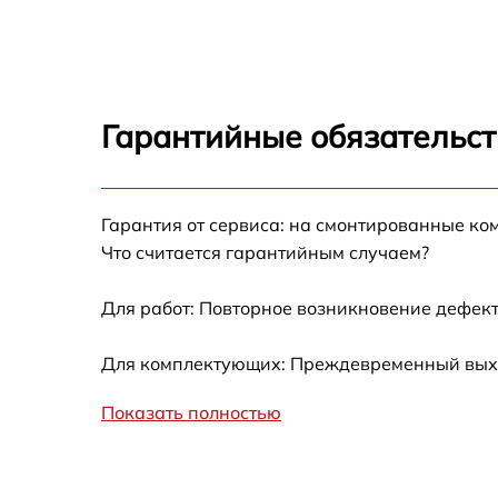
Замена матрицы Sightmark 4K Max
Ремонт цепи питания Sightmark 4K Max
Гарантийные обязательст
Замена USB порта Sightmark 4K Max
Гарантия от сервиса: на смонтированные ко
Замена процессора Sightmark 4K Max
Что считается гарантийным случаем?
Замена аккумулятора Sightmark 4K Max
Для работ: Повторное возникновение дефект
Замена ключей управления Sightmark 4K
Для комплектующих: Преждевременный выход
Max
Показать полностью
Ремонт контроллеров Sightmark 4K Max
Восстановление питания Sightmark 4K Max