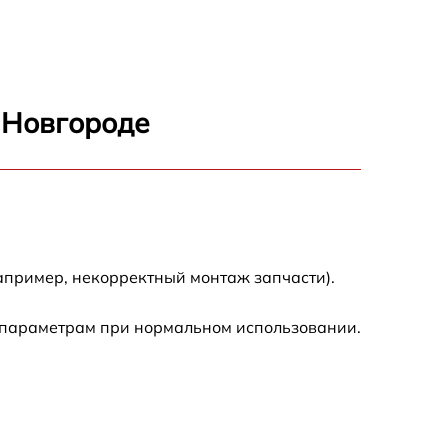
1100 р
1000 р
 Новгороде
590 р
650 р
590 р
апример, некорректный монтаж запчасти).
590 р
 параметрам при нормальном использовании.
590 р
650 р