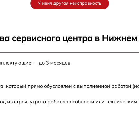
У меня другая неисправность
от 60 мин
от 60 мин
ва сервисного центра в Нижнем
от 60 мин
мплектующие — до 3 месяцев.
от 60 мин
от 60 мин
а, который прямо обусловлен с выполненной работой (н
от 60 мин
 из строя, утрата работоспособности или техническим
от 60 мин
от 60 мин