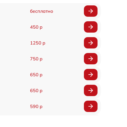
бесплатно
450 р
1250 р
750 р
650 р
650 р
590 р
750 р