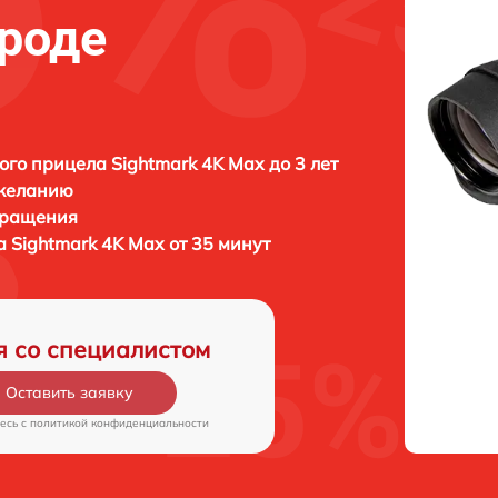
роде
ого прицела Sightmark 4K Max до 3 лет
 желанию
бращения
 Sightmark 4K Max от 35 минут
я со специалистом
Оставить заявку
есь c
политикой конфиденциальности