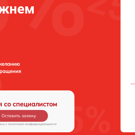
ижнем
 желанию
бращения
я со специалистом
Оставить заявку
есь c
политикой конфиденциальности